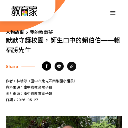
跳
到
:::
主
要
內
:::
人物故事 > 我的教育夢
容
默默守護校園，師生口中的賴伯伯——賴
福勝先生
Share
作者：
林靖淳（臺中市北屯區四維國小組長）
資料來源：
臺中市教育電子報
圖片來源：
臺中市教育電子報
日期：
2026-05-27