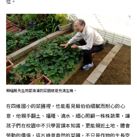
位。
賴福勝先生用愛澆灌的菜園總是充滿生機。
在四維國小的菜圃裡，也能看見賴伯伯細膩而耐心的心
意，他親手翻土、播種、澆水，細心照顧一株株蔬果，讓
孩子們在校園中不只學習課本知識，更能親近土地、體會
勞動的價值，這片綠意盎然的菜圃，不只是作物的生長空