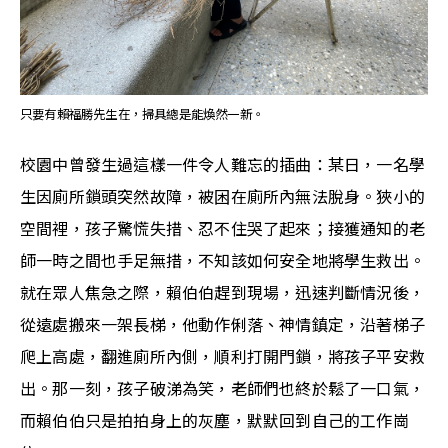
只要有賴福勝先生在，掃具總是能煥然一新。
校園中曾發生過這樣一件令人難忘的插曲：某日，一名學
生因廁所鎖頭突然故障，被困在廁所內無法脫身。狹小的
空間裡，孩子驚慌失措、忍不住哭了起來；接獲通知的老
師一時之間也手足無措，不知該如何安全地將學生救出。
就在眾人焦急之際，賴伯伯趕到現場，迅速判斷情況後，
從遠處搬來一架長梯，他動作俐落、神情鎮定，沿著梯子
爬上高處，翻進廁所內側，順利打開門鎖，將孩子平安救
出。那一刻，孩子破涕為笑，老師們也終於鬆了一口氣，
而賴伯伯只是拍拍身上的灰塵，默默回到自己的工作崗