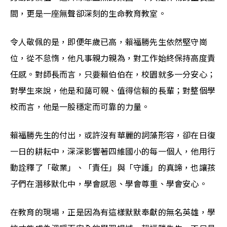
間，更是一座無聲卻深刻的生命教育教室。
令人敬佩的是，即便年歲已高，賴福勝先生依然堅守崗
位，從不怠惰，他凡事親力親為，對工作始終保持高度責
任感。對師長而言，只要賴伯伯在，校園就多一分安心；
對學生來說，他是和藹可親、值得信賴的長輩；對整個學
校而言，他是一股穩定而可靠的力量。
賴福勝先生的付出，或許沒有華麗的詞藻形容，卻在日復
一日的耕耘中，深深影響著四維國小的每一個人，他用行
動詮釋了「敬業」、「責任」與「守護」的真諦，也讓孩
子們在潛移默化中，學會感恩、學會尊重、學會安心。
在教育的現場，正是因為有這樣默默奉獻的無名英雄，學