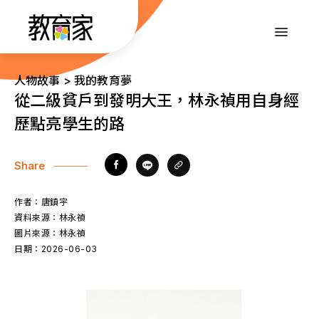
跳
到
:::
主
要
內
:::
人物故事 > 我的教育夢
容
從二級貧戶到發明大王，林永禎用自身經
歷點亮學生的路
Share
作者：
唐鎮宇
資料來源：
林永禎
圖片來源：
林永禎
日期：
2026-06-03