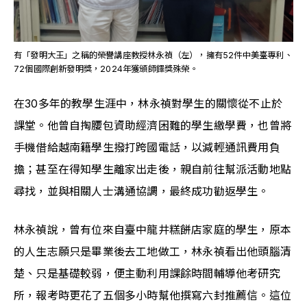
有「發明大王」之稱的榮譽講座教授林永禎（左），擁有52件中美臺專利、
72個國際創新發明獎，2024年獲頒師鐸獎殊榮。
在30多年的教學生涯中，林永禎對學生的關懷從不止於
課堂。他曾自掏腰包資助經濟困難的學生繳學費，也曾將
手機借給越南籍學生撥打跨國電話，以減輕通訊費用負
擔；甚至在得知學生離家出走後，親自前往幫派活動地點
尋找，並與相關人士溝通協調，最終成功勸返學生。
林永禎說，曾有位來自臺中龍井糕餅店家庭的學生，原本
的人生志願只是畢業後去工地做工，林永禎看出他頭腦清
楚、只是基礎較弱，便主動利用課餘時間輔導他考研究
所，報考時更花了五個多小時幫他撰寫六封推薦信。這位