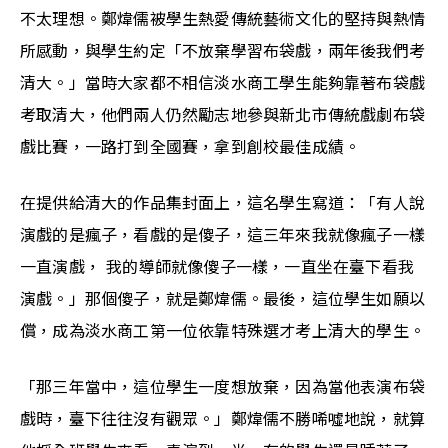
不太理想。鄭煒儒被學生熱愛傳統藝術文化的堅持與熱情
所感動，與學生約定「不放棄學習布袋戲，兩年後我們考
清大。」當時大家都不相信淡水商工學生能夠靠著布袋戲
考取清大，他們兩人仍然勵志地參與新北市傳統戲劇布袋
戲比賽，一路打到全國賽，拿到創校最佳成績。
在提供給清大的作品集封面上，這名學生寫道：「有人說
演戲的是瘋子，看戲的是傻子，這三年來我就像瘋子一樣
一直演戲， 我的導師就像傻子一樣，一直坐在臺下看我
演戲。」那
個傻子，就是鄭煒儒。最後，這位學生如願以
償，成為淡水商工第一位依靠特殊選才考上清大的學生。
「那三年當中，這位學生一度想放棄，因為當他表演布袋
戲時，臺下往往沒有觀眾。」鄭煒儒不勝唏噓地說，就算