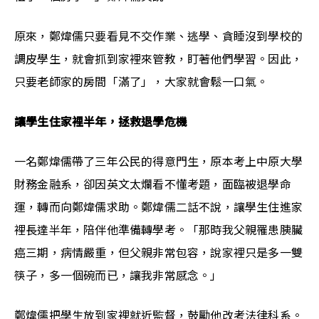
原來，鄭煒儒只要看見不交作業、逃學、貪睡沒到學校的
調皮學生，就會抓到家裡來管教，盯著他們學習。因此，
只要老師家的房間「滿了」，大家就會鬆一口氣。
讓學生住家裡半年，拯救退學危機
一名鄭煒儒帶了三年公民的得意門生，原本考上中原大學
財務金融系，卻因英文太爛看不懂考題，面臨被退學命
運，轉而向鄭煒儒求助。鄭煒儒二話不說，讓學生住進家
裡長達半年，陪伴他準備轉學考。「那時我父親罹患胰臟
癌三期，病情嚴重，但父親非常包容，說家裡只是多一雙
筷子，多一個碗而已，讓我非常感念。」
鄭煒儒把學生放到家裡就近監督，鼓勵他改考法律科系。