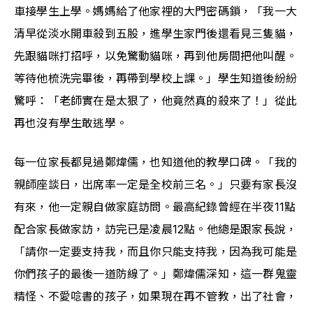
車接學生上學。媽媽給了他家裡的大門密碼鎖，「我一大
清早從淡水開車殺到五股，進學生家門後還看見三隻貓，
先跟貓咪打招呼，以免驚動貓咪，再到他房間把他叫醒。
等待他梳洗完畢後，再帶到學校上課。」學生知道後紛紛
驚呼：「老師實在是太狠了，他竟然真的殺來了！」從此
再也沒有學生敢逃學。
每一位家長都見過鄭煒儒，也知道他的教學口碑。「我的
親師座談日，出席率一定是全校前三名。」只要有家長沒
有來，他一定親自做家庭訪問。最高紀錄曾經在半夜11點
配合家長做家訪，訪完已是凌晨12點。他總是跟家長說，
「請你一定要支持我，而且你只能支持我，因為我可能是
你們孩子的最後一道防線了。」鄭煒儒深知，這一群鬼靈
精怪、不愛唸書的孩子，如果現在再不管教，出了社會，