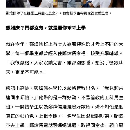
鄭煒儒除了在課堂上費盡心思之外，也會把學生帶到家裡就近監督。
想賴床？門都沒有，就是要你乖乖上學 
就在今年，鄭煒儒班上有七人靠著特殊選才考上不同的大
學，每一個學生都曾經入住鄭煒儒
家裡，接受升學輔導。
「我很嚴格，大家沒讀完書，誰都別想睡，想滑手機跟聊
天，更是不可能。」
嚴師出高徒，鄭煒儒在學校以嚴格管教出名，「我兇起來
連同事都怕。」他帶的是一群好動、
不易
管教的工科男生
班，一開始學生以為鄭煒儒娃娃臉好欺負，殊不知他是個
真正的狠角色。上個學期，一名學生因跟母親吵架，賭氣
不去上學，鄭煒儒電話跟媽媽溝通，取得同意後，親自驅