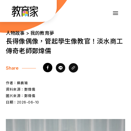
跳
到
:::
主
要
內
:::
人物故事 > 我的教育夢
容
長得像偶像，管起學生像教官！淡水商工
傳奇老師鄭煒儒
Share
作者：
蘇晨瑜
資料來源：
鄭煒儒
圖片來源：
鄭煒儒
日期：
2026-06-10