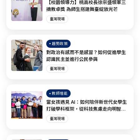
【校園領導力】桃高校長徐宗盛領軍三
摘教卓獎 為師生搭建舞臺綻放光芒
臺灣現場
趨勢政策
對政治有感而不是感冒？如何促進學生
認識民主並進行公民參與
臺灣現場
教師增能
當女孩遇見 AI：如何陪伴新世代女學生
打破學科框架，從科技焦慮走向明智協
作？
臺灣現場