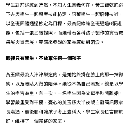
學生對前途感到茫然，不知人生意義何在，黃玉鏢乾脆跳
下去與學生一起報考技能檢定，陪著學生一起磨練技術，
以全班團體通過檢定為目標，最高紀錄讓全班通過6張證
照，包括一張乙級證照，而她帶著各科孩子製作的實習成
果展與畢業展，竟讓來參觀的家長感動到落淚。
眼裡只有學生，不放棄任何一個孩子
黃玉鏢最為人津津樂道的，是她始終掛在臉上的那一抹微
笑，以及體貼入微的陪伴。她從不為自己著想，總是以學
生的學習為重。有一次，一名學生因為父母爭吵鬧離婚，
學習嚴重受到干擾，憂心的黃玉鏢大半夜親自發簡訊跟家
長溝通，最後順利讓孩子考上臺科大，學生家長也言歸於
好，維持了一個完整的家庭。