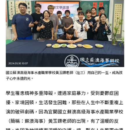
國立蘇澳高級海事水產職業學校黃玉鏢老師（左三）用自己的一生，成為孩
子心中永遠的光。
學生罹患精神多重障礙，遭遇家庭暴力，受到憂鬱症困
擾、家境困頓，生活發生困難，那些在人生中不斷重複上
演的破碎劇碼，因為宜蘭國立蘇澳高級海事水產職業學校
（簡稱：蘇澳海事）黃玉鏢老師的出現，有了溫暖的反