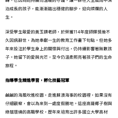
轉。也因為她持續而溫暖的守護，讓一群在人生風雨中漂
泊成長的孩子，能漸漸踏出穩健的腳步，迎向燦爛的人
生。
深受學生敬愛的黃玉鏢老師，於榮獲114年度師鐸獎後不
久因病辭世，為她奉獻一生的教育工作畫下句點。但她多
年來投注於學生身上的關懷與付出，仍持續影響著無數孩
子。她留下的愛與光芒，至今仍溫柔照亮著孩子們的生命
旅程。
指導學生精進學習，孵化技藝冠軍
鹹鹹的海風吹進校園，走進蘇澳海事的校園裡，如果沒有
仔細觀察，會以為來到一處度假勝地。這座高聳椰子樹與
綠蔭環繞的高職學校，歷年來培育出許多國立大學高材