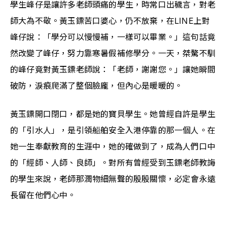
學生峰仔是讓許多老師頭痛的學生，時常口出穢言，對老
師大為不敬。黃玉鏢苦口婆心，仍不放棄，在LINE上對
峰仔說：「學分可以慢慢補，一樣可以畢業。」這句話竟
然改變了峰仔，努力靠寒暑假補修學分。一天，桀驁不馴
的峰仔竟對黃玉鏢老師說：「老師，謝謝您。」讓她瞬間
破防，淚痕爬滿了整個臉龐，但內心是暖暖的。
黃玉鏢開口閉口，都是她的寶貝學生。她曾經自許是學生
的「引水人」，是引領船舶安全入港停靠的那一個人。在
她一生奉獻教育的生涯中，她的確做到了，成為人們口中
的「經師、人師、良師」。對所有曾經受到玉鏢老師教誨
的學生來說，老師那潤物細無聲的殷殷關懷，必定會永遠
長留在他們心中。