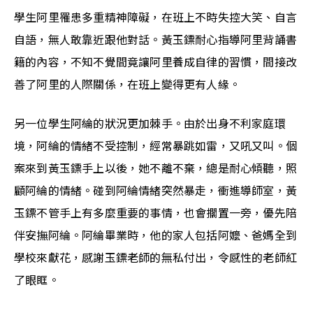
學生阿里罹患多重精神障礙，在班上不時失控大笑、自言
自語，無人敢靠近跟他對話。黃玉鏢耐心指導阿里背誦書
籍的內容，不知不覺間竟讓阿里養成自律的習慣，間接改
善了阿里的人際關係，在班上變得更有人緣。
另一位學生阿綸的狀況更加棘手。由於出身不利家庭環
境，阿綸的情緒不受控制，經常暴跳如雷，又吼又叫。個
案來到黃玉鏢手上以後，她不離不棄，總是耐心傾聽，照
顧阿綸的情緒。碰到阿綸情緒突然暴走，衝進導師室，黃
玉鏢不管手上有多麼重要的事情，也會擱置一旁，優先陪
伴安撫阿綸。阿綸畢業時，他的家人包括阿嬤、爸媽全到
學校來獻花，感謝玉鏢老師的無私付出，令感性的老師紅
了眼眶。