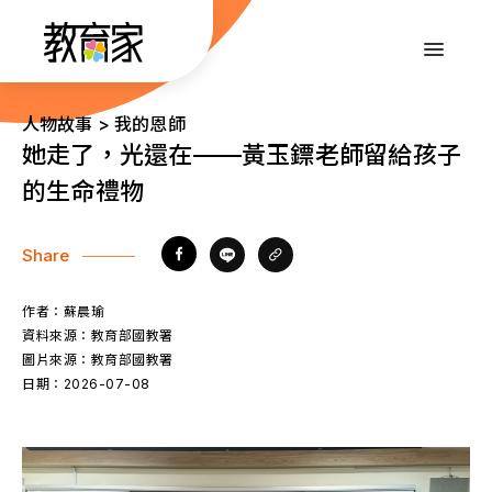
跳
到
:::
主
要
內
:::
人物故事 > 我的恩師
容
她走了，光還在——黃玉鏢老師留給孩子
的生命禮物
Share
作者：
蘇晨瑜
資料來源：
教育部國教署
圖片來源：
教育部國教署
日期：
2026-07-08