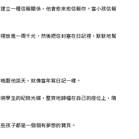
會建立一種信賴關係，他會愈來愈信賴你。當小孩信賴
袋裡放進一兩千元，然後把信封塞在日記裡，默默地幫
落格跟他談天，就像當年寫日記一樣。
的將學生的紀錄光碟，整齊地歸檔在自己的座位上，隨
這些孩子都是一個個有夢想的寶貝。