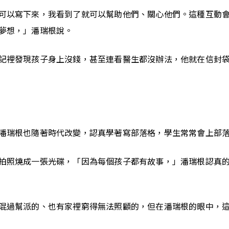
可以寫下來，我看到了就可以幫助他們、關心他們。這種互動
夢想，」潘瑞根說。
記裡發現孩子身上沒錢，甚至連看醫生都沒辦法，他就在信封
潘瑞根也隨著時代改變，認真學著寫部落格，學生常常會上部
拍照燒成一張光碟，「因為每個孩子都有故事，」潘瑞根認真
混過幫派的、也有家裡窮得無法照顧的，但在潘瑞根的眼中，