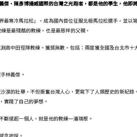
義傑、陳彥博揚威國際的台灣之光跑者，都是他的學生，他即
界最寒冷馬拉松」，成為國內首位征服北極馬拉松選手，並以
教練是最殘酷的教練，也是最慈祥的父親，
淵高中田徑隊教練。獲獎無數，包括：兩度獲全國及台北市十大
選手林義傑。
拉沙漠的壯舉，不但振奮台灣人心，更寫下了人類歷史的新紀錄
，實踐了自己的夢想。
不斷提起一個人，就是他的教練—潘瑞根。
感念地說。