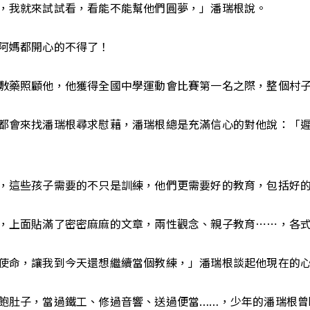
，我就來試試看，看能不能幫他們圓夢，」潘瑞根說。
阿媽都開心的不得了！
敷藥照顧他，他獲得全國中學運動會比賽第一名之際，整個村
都會來找潘瑞根尋求慰藉，潘瑞根總是充滿信心的對他說：「
，這些孩子需要的不只是訓練，他們更需要好的教育，包括好
，上面貼滿了密密麻麻的文章，兩性觀念、親子教育⋯⋯，各
使命，讓我到今天還想繼續當個教練，」潘瑞根談起他現在的
飽肚子，當過鐵工、修過音響、送過便當……，少年的潘瑞根曾