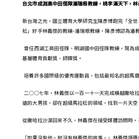
台北市成淵高中田徑隊潘瑞根教練，桃李滿天下，林
新台灣之光，國立體育大學研究生陳彥博跑完「全世
松」好手林義傑的教練-潘瑞根教練，陳彥博認為潘
 曾任西湖工商田徑隊、明湖國中田徑隊教練，現為成
基層體育貢獻獎、師鐸獎。
 培養許多國際級的優秀運動員，包括最知名的超馬
 二○○七年，林義傑以一百一十一天完成橫越撒哈
遠的大男孩，卻在超級馬拉松的領域，找到一片天空
從撒哈拉沙漠回來不久，林義傑在接受媒體訪問時，
「如果沒有他，就沒有林義傑的故事，」林義傑語帶