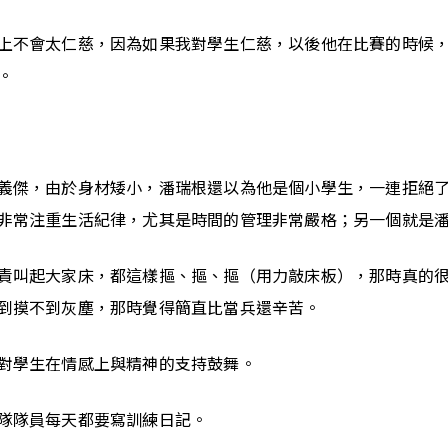
上不會太仁慈，因為如果我對學生仁慈，以後他在比賽的時候
。
義傑，由於身材矮小，潘瑞根還以為他是個小學生，一連拒絕
非常注重生活紀律，尤其是時間的管理非常嚴格；另一個就是
責叫起大家床，都這樣摳、摳、摳（用力敲床板），那時真的
到摸不到灰塵，那時覺得簡直比當兵還辛苦。
對學生在情感上與精神的支持鼓舞。
隊隊員每天都要寫訓練日記。