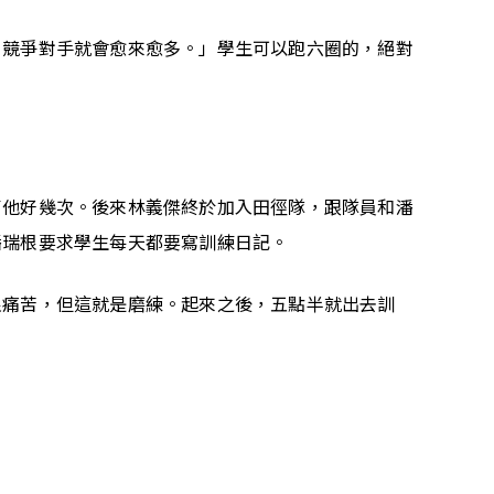
，競爭對手就會愈來愈多。」學生可以跑六圈的，絕對
了他好幾次。後來林義傑終於加入田徑隊，跟隊員和潘
潘瑞根要求學生每天都要寫訓練日記。
很痛苦，但這就是磨練。起來之後，五點半就出去訓