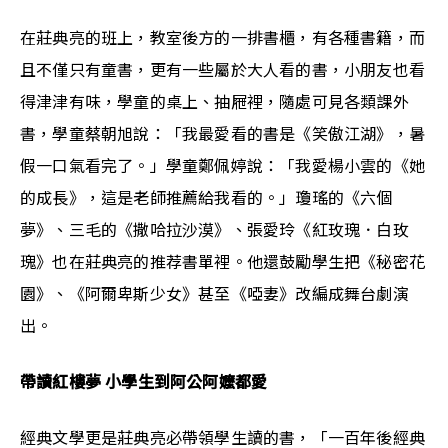
在莊典亮的班上，教室後方的一排書櫃，有各種書籍，而
且不僅只有童書，更有一些屬於大人看的書，小朋友也看
得津津有味，學童的桌上、抽屜裡，隨處可見各類課外
書，學童蔡朝旭說：「我最愛看的書是《笑傲江湖》，暑
假一口氣看完了。」學童鄭佩婷說：「我愛楊小雲的《她
的成長》，這是老師推薦給我看的。」瓊瑤的《六個
夢》、三毛的《撒哈拉沙漠》、張愛玲《紅玫瑰．白玫
瑰》也在莊典亮的推荐書單裡。他還鼓勵學生把《秘密花
園》、《阿爾卑斯少女》甚至《啞妻》改編成舞台劇演
出。
帶讀紅樓夢 小學生到阿公阿嬤都愛
經典文學更是莊典亮必帶領學生讀的書，「一百年後經典