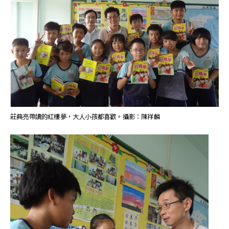
莊典亮帶讀的紅樓夢，大人小孩都喜歡。攝影：陳祥麟