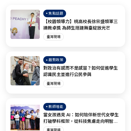
焦點話題
【校園領導力】桃高校長徐宗盛領軍三
摘教卓獎 為師生搭建舞臺綻放光芒
臺灣現場
趨勢政策
對政治有感而不是感冒？如何促進學生
認識民主並進行公民參與
臺灣現場
教師增能
當女孩遇見 AI：如何陪伴新世代女學生
打破學科框架，從科技焦慮走向明智協
作？
臺灣現場