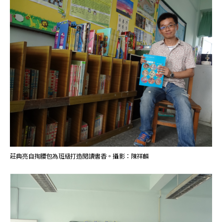
莊典亮自掏腰包為班級打造閱讀書香。攝影：陳祥麟