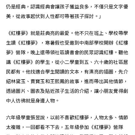
仍是經典，認識經典會讓孩子獲益良多，不僅只是文字優
美，從故事起伏到人性都可帶著孩子探討。」
《紅樓夢》就是莊典亮的最愛。他不只在班上、學校帶學
生讀《紅樓夢》，寒暑假也受邀到中南部學校開辦《紅樓
夢》營隊，晚上還帶領社區讀書會的民眾認識紅樓。聽他
講《紅樓夢》的學生，從小二學童到五、六十歲的社區居
民都有。他找適合學生閱讀的文本，有漂亮的插圖，先介
紹林黛玉、賈寶玉和王熙鳳的故事，進而帶出其他情節，
透過圖片、圖表及貼近孩子生活的介紹，讓小朋友覺得劇
中人彷彿就是身邊人物。
六年級學童張昱說，以前不喜歡紅樓夢，人物太多、情節
太複雜，一回都看不下去，五年級參加《紅樓夢》營隊