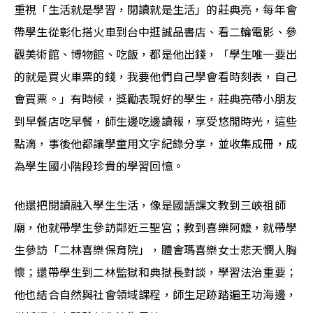
重視「生活就是學習，閱讀就是生活」的莊典亮，每年會
帶學生從彰化搭火車到台中逛誠品書店、看二輪電影、參
觀美術館、博物館、吃飯，都是他出錢，「學生唯一要出
的就是買火車票的錢，我要他們自己學會看時刻表，自己
會買票。」有時候，獎勵表現好的學生，莊典亮帶小朋友
到早餐店吃早餐，師生邊吃邊讀報，享受悠閒時光，這些
點滴，事後他都讓學童用文字紀錄分享，並收集成冊，成
為學生國小階段珍貴的學習回憶。
他還把閱讀融入學生生活，像是國語課文教到三峽祖師
廟，他就帶學生參訪鄰近三聖宮；教到喜樂阿嬤，就帶學
生參訪「二林喜樂保育院」，體會瑪喜樂女士悲天憫人胸
懷；還帶學生到二林監獄和典獄長對談，學習法治重要；
他也結合自然與社會領域課程，師生足跡踏遍王功海邊，