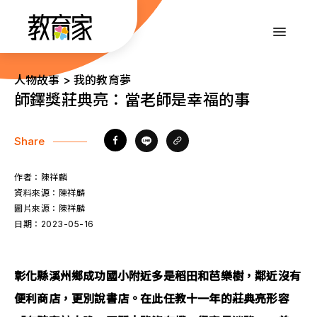
跳
到
:::
主
要
內
:::
人物故事 > 我的教育夢
容
師鐸獎莊典亮：當老師是幸福的事
Share
作者：
陳祥麟
資料來源：
陳祥麟
圖片來源：
陳祥麟
日期：
2023-05-16
彰化縣溪州鄉成功國小附近多是稻田和芭樂樹，鄰近沒有
便利商店，更別說書店。在此任教十一年的莊典亮形容