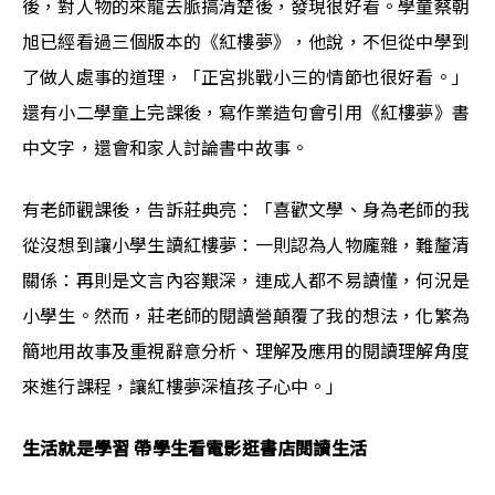
後，對人物的來龍去脈搞清楚後，發現很好看。學童蔡朝
旭已經看過三個版本的《紅樓夢》，他說，不但從中學到
了做人處事的道理，「正宮挑戰小三的情節也很好看。」
還有小二學童上完課後，寫作業造句會引用《紅樓夢》書
中文字，還會和家人討論書中故事。
有老師觀課後，告訴莊典亮：「喜歡文學、身為老師的我
從沒想到讓小學生讀紅樓夢：一則認為人物龐雜，難釐清
關係：再則是文言內容艱深，連成人都不易讀懂，何況是
小學生。然而，莊老師的閱讀營顛覆了我的想法，化繁為
簡地用故事及重視辭意分析、理解及應用的閱讀理解角度
來進行課程，讓紅樓夢深植孩子心中。」
生活就是學習 帶學生看電影逛書店閱讀生活 