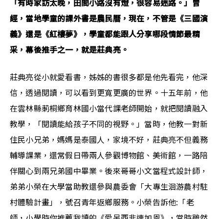
「有時家訪太晚，田間小路沒有燈，很容易迷路。」曾
經，當地學童的課外書是農民曆，現在，不管是《三國演
義》還是《紅樓夢》，學童都能跟人分享哪段情節最精
采，幕後推手之一，就是莊典亮。
莊典亮從小就愛看書，姊姊的書很多都是他先看完，他深
信，透過閱讀，可以看到更寬更廣的世界。十五年前，他
在雲林縣莿桐鄉育林國小當代課老師開始，就把閱讀融入
教學，「閱讀能給孩子不同的視野。」當時，他教一對新
住民小兄弟，媽媽是泰國人，家境不好，莊典亮不但義務
輔導課業，還常假日帶兩人參觀博物館、美術館，一路陪
伴關心到兩兄弟國中畢業。後來哥哥小文當程式設計師，
弟弟小榮在大學當助教還參與農委會「大專生洄游農村駐
村體驗計畫」，號召青年返鄉服務。小榮告訴他:「老
師，小學時你推薦我讀的《愛呆西非連加恩》，當時雖然