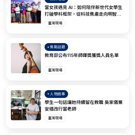
當女孩遇見 AI：如何陪伴新世代女學生
打破學科框架，從科技焦慮走向明智協
作？
臺灣現場
焦點話題
教育部公布115年師鐸獎獲獎人員名單
臺灣現場
人物故事
學生一句話讓她持續留在教職 吳家儀棄
安穩改行當老師
臺灣現場