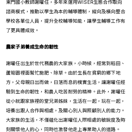
東門國小教師謝曜任，多年來運用WISER生態合作取向
諮商模式，推動以學生為本的輔導體制，縱向及橫向整合
學校各單位人員，提升全校輔導知能，讓學生輔導工作有
了更具體成效。
農家子弟養成生命的韌性
謝曜任出生於世代務農的大家族，小時候，經常到稻田、
蘆筍園裡面幫忙施肥、除草。由於生長在貧窮的鄉下地
方，父母親日出而做，日落而息的樸實生活，讓謝曜任經
驗到生命的韌性，和農人吃苦耐勞的精神。此外，謝曜任
從小就跟家族裡的堂兄弟姊妹，生活在一起，玩在一起，
培養出跟人合作與相處，及關心別人與照顧別人的能力。
大家族的生活，不僅蘊化出謝曜任人際相處的敏銳度及時
刻關懷他人的心，同時也激發他走上專業助人的道路。