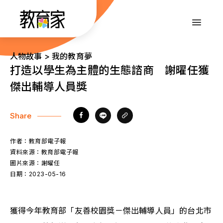
跳
到
:::
主
要
內
:::
人物故事 > 我的教育夢
容
打造以學生為主體的生態諮商 謝曜任獲
傑出輔導人員獎
Share
作者：
教育部電子報
資料來源：
教育部電子報
圖片來源：
謝曜任
日期：
2023-05-16
獲得今年教育部「友善校園獎－傑出輔導人員」的台北市