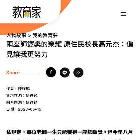
跳
到
:::
主
要
內
:::
人物故事 > 我的教育夢
容
兩座師鐸獎的榮耀 原住民校長高元杰：偏
見讓我更努力
Share
作者：
陳祥麟
資料來源：
陳祥麟
圖片來源：
陳祥麟
日期：
2023-05-16
依規定，每位老師一生只能獲得一座師鐸獎。但今年八月