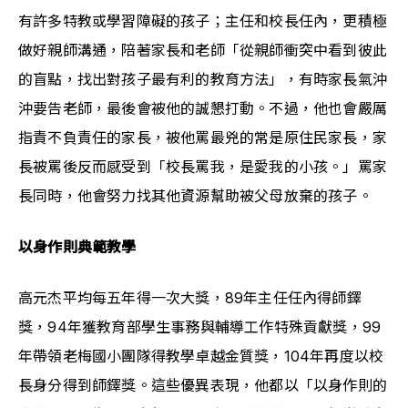
有許多特教或學習障礙的孩子；主任和校長任內，更積極
做好親師溝通，陪著家長和老師「從親師衝突中看到彼此
的盲點，找出對孩子最有利的教育方法」，有時家長氣沖
沖要告老師，最後會被他的誠懇打動。不過，他也會嚴厲
指責不負責任的家長，被他罵最兇的常是原住民家長，家
長被罵後反而感受到「校長罵我，是愛我的小孩。」罵家
長同時，他會努力找其他資源幫助被父母放棄的孩子。
以身作則典範教學
高元杰平均每五年得一次大獎，89年主任任內得師鐸
獎，94年獲教育部學生事務與輔導工作特殊貢獻獎，99
年帶領老梅國小團隊得教學卓越金質獎，104年再度以校
長身分得到師鐸獎。這些優異表現，他都以「以身作則的