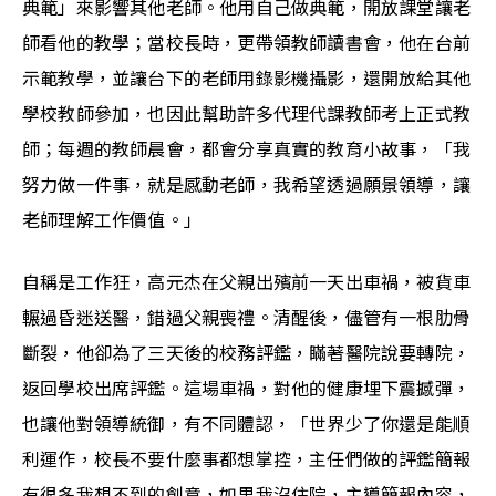
典範」來影響其他老師。他用自己做典範，開放課堂讓老
師看他的教學；當校長時，更帶領教師讀書會，他在台前
示範教學，並讓台下的老師用錄影機攝影，還開放給其他
學校教師參加，也因此幫助許多代理代課教師考上正式教
師；每週的教師晨會，都會分享真實的教育小故事，「我
努力做一件事，就是感動老師，我希望透過願景領導，讓
老師理解工作價值。」
自稱是工作狂，高元杰在父親出殯前一天出車禍，被貨車
輾過昏迷送醫，錯過父親喪禮。清醒後，儘管有一根肋骨
斷裂，他卻為了三天後的校務評鑑，瞞著醫院說要轉院，
返回學校出席評鑑。這場車禍，對他的健康埋下震撼彈，
也讓他對領導統御，有不同體認，「世界少了你還是能順
利運作，校長不要什麼事都想掌控，主任們做的評鑑簡報
有很多我想不到的創意，如果我沒住院，主導簡報內容，