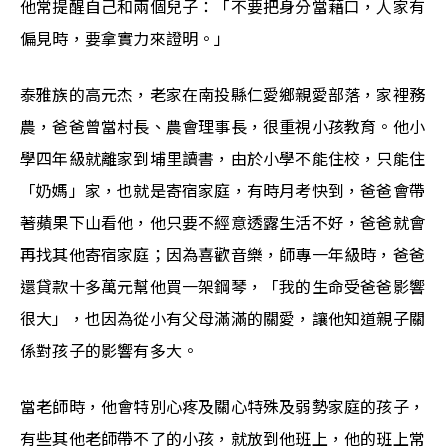
他常提醒自己和兩個兒子：「不要把身分當藉口，人家有
偏見時，要拿實力來證明。」
泰雅族的高元杰，老家在南投縣仁愛鄉親愛部落，家裡務
農，爸爸曾當村長、農會理事長，很重視小孩教育。他小
學四年級就離家到埔里讀書，由於小學不能住校，只能住
「奶媽」家，也就是寄宿家庭，有時月考快到，爸爸會帶
著蘋果下山看他，他只要不經意透露生活不好，爸爸就會
再找其他寄宿家庭；因為喜歡音樂，師專一年級時，爸爸
還貸款十多萬元幫他買一架鋼琴，「我的生命受爸爸影響
很大」，也因為從小有父母滿滿的關愛，讓他知道親子關
係對孩子的影響有多大。
當老師時，他會特別心疼及關心特殊及弱勢家庭的孩子，
有些其他老師帶不了的小孩，就放到他班上，他的班上常