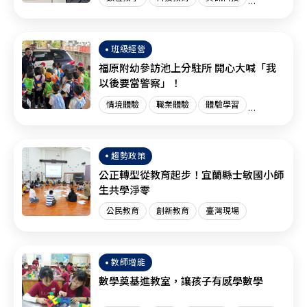
創新教育
臺灣現場
國際趨勢
班級經營
福原附幼參訪池上分駐所 開心大喊「我
以後要當警察」！
情境體驗
職業體驗
體驗學習
體驗教育
臺灣現場
趨勢政策
公正轉型從教育起步！宜蘭縣士敏國小師
生共學淨零
公民教育
創新教育
臺灣現場
教師增能
數學奠基進教室，讓孩子有感學數學