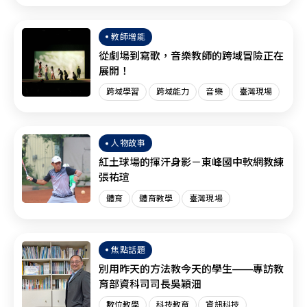
臺灣現場
SEL
教師增能
從劇場到寫歌，音樂教師的跨域冒險正在
展開！
跨域學習
跨域能力
音樂
臺灣現場
人物故事
紅土球場的揮汗身影－東峰國中軟網教練
張祐瑄
體育
體育教學
臺灣現場
焦點話題
別用昨天的方法教今天的學生——專訪教
育部資科司司長吳穎沺
數位教學
科技教育
資訊科技