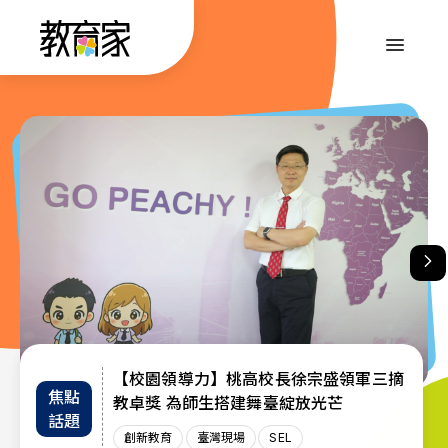
跳
到
:::
主
要
內
:::
容
【校園領導力】桃高校長徐宗盛領軍三摘
教育部首辦「大專院校通識教育教師交流
退而不休，無私奉獻─教育部公布115年
焦點
教師
趨勢
教卓獎 為師生搭建舞臺綻放光芒
教育奉獻獎獲獎名單
工作坊」 共創AI與永續未來課堂
話題
增能
政策
創新教育
創新教育
教師
教育奉獻獎
臺灣現場
臺灣現場
臺灣現場
SEL
AI教育