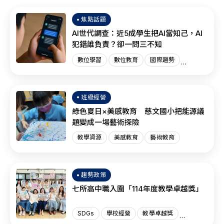
焦點話題
AI世代調查：近5成學生把AI當知己，AI
犯錯誰負責？卻一問三不知
數位學習
數位教育
國際趨勢
AI教育
班級經營
綠色夏日×美感教育 慈文國小把能源議
題變成一場藝術探險
教學資源
美感教育
藝術教育
趨勢政策
七所高中職入圍「114年度教學卓越獎」
SDGs
學校經營
教學卓越獎