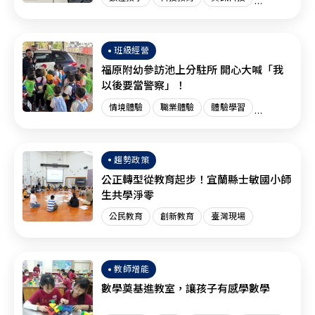
創新教育
臺灣現場
國際趨勢
班級經營
福原附幼參訪池上分駐所 開心大喊「我
以後要當警察」！
情境體驗
職業體驗
體驗學習
體驗教育
臺灣現場
趨勢政策
公正轉型從教育起步！宜蘭縣士敏國小師
生共學淨零
公民教育
創新教育
臺灣現場
教師增能
數學奠基進教室，讓孩子有感學數學