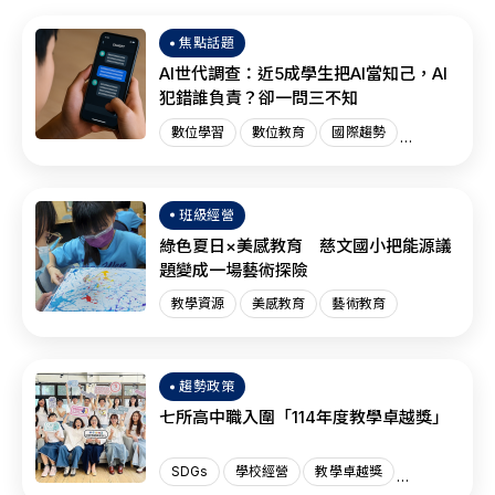
焦點話題
AI世代調查：近5成學生把AI當知己，AI
犯錯誰負責？卻一問三不知
數位學習
數位教育
國際趨勢
AI教育
班級經營
綠色夏日×美感教育 慈文國小把能源議
題變成一場藝術探險
教學資源
美感教育
藝術教育
趨勢政策
七所高中職入圍「114年度教學卓越獎」
SDGs
學校經營
教學卓越獎