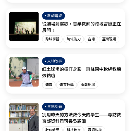
臺灣現場
SEL
教師增能
從劇場到寫歌，音樂教師的跨域冒險正在
展開！
跨域學習
跨域能力
音樂
臺灣現場
人物故事
紅土球場的揮汗身影－東峰國中軟網教練
張祐瑄
體育
體育教學
臺灣現場
焦點話題
別用昨天的方法教今天的學生——專訪教
育部資科司司長吳穎沺
數位教學
科技教育
資訊科技