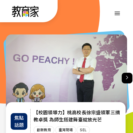
跳
到
:::
主
要
內
:::
容
【校園領導力】桃高校長徐宗盛領軍三摘
教育部首辦「大專院校通識教育教師交流
退而不休，無私奉獻─教育部公布115年
焦點
教師
趨勢
教卓獎 為師生搭建舞臺綻放光芒
教育奉獻獎獲獎名單
工作坊」 共創AI與永續未來課堂
話題
增能
政策
創新教育
創新教育
教師
教育奉獻獎
臺灣現場
臺灣現場
臺灣現場
SEL
AI教育