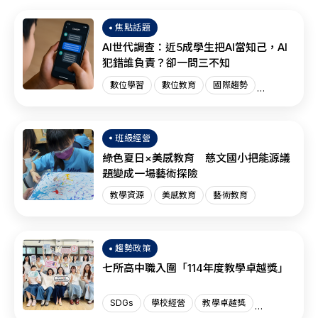
焦點話題
AI世代調查：近5成學生把AI當知己，AI
犯錯誰負責？卻一問三不知
數位學習
數位教育
國際趨勢
AI教育
班級經營
綠色夏日×美感教育 慈文國小把能源議
題變成一場藝術探險
教學資源
美感教育
藝術教育
趨勢政策
七所高中職入圍「114年度教學卓越獎」
SDGs
學校經營
教學卓越獎