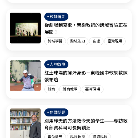
臺灣現場
SEL
教師增能
從劇場到寫歌，音樂教師的跨域冒險正在
展開！
跨域學習
跨域能力
音樂
臺灣現場
人物故事
紅土球場的揮汗身影－東峰國中軟網教練
張祐瑄
體育
體育教學
臺灣現場
焦點話題
別用昨天的方法教今天的學生——專訪教
育部資科司司長吳穎沺
數位教學
科技教育
資訊科技