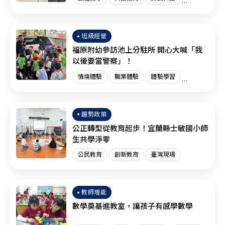
創新教育
臺灣現場
國際趨勢
班級經營
福原附幼參訪池上分駐所 開心大喊「我
以後要當警察」！
情境體驗
職業體驗
體驗學習
體驗教育
臺灣現場
趨勢政策
公正轉型從教育起步！宜蘭縣士敏國小師
生共學淨零
公民教育
創新教育
臺灣現場
教師增能
數學奠基進教室，讓孩子有感學數學