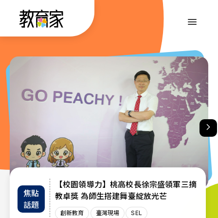
跳
到
:::
主
要
內
:::
容
【校園領導力】桃高校長徐宗盛領軍三摘
教育部首辦「大專院校通識教育教師交流
退而不休，無私奉獻─教育部公布115年
焦點
教師
趨勢
教卓獎 為師生搭建舞臺綻放光芒
教育奉獻獎獲獎名單
工作坊」 共創AI與永續未來課堂
話題
增能
政策
創新教育
創新教育
教師
教育奉獻獎
臺灣現場
臺灣現場
臺灣現場
SEL
AI教育